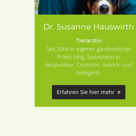
Dr. Susanne Hauswirth
Tierärztin
Seit 2004 in eigener ganzheitlicher
Praxis tätig, Spezialistin in
Akupunktur, Dozentin, Autorin und
Verlegerin.
Erfahren Sie hier mehr