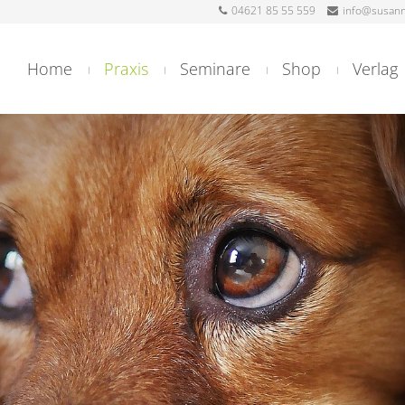
04621 85 55 559
info@susann
Home
Praxis
Seminare
Shop
Verlag