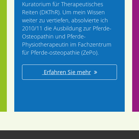
Kuratorium für Therapeutisches
Reiten (DKThR). Um mein Wissen
weiter zu vertiefen, absolvierte ich
2010/11 die Ausbildung zur Pferde-
Osteopathin und Pferde-
Physiotherapeutin im Fachzentrum
für Pferde-osteopathie (ZePo).
Erfahren Sie mehr