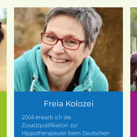
Freia Kolozei
2004 erwarb ich die
Zusatzqualifikation zur
Hippotherapeutin beim Deutschen