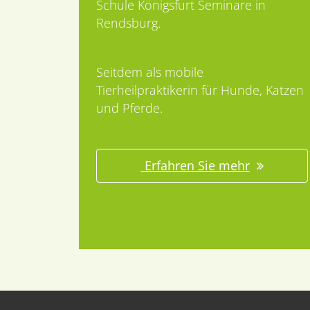
Schule Königsfurt Seminare in
Rendsburg.
Seitdem als mobile
Tierheilpraktikerin für Hunde, Katzen
und Pferde.
Erfahren Sie mehr