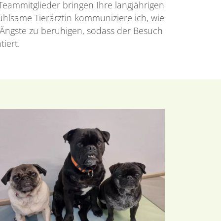
 Teammitglieder bringen Ihre langjährigen
fühlsame Tierärztin kommuniziere ich, wie
Ängste zu beruhigen, sodass der Besuch
iert.