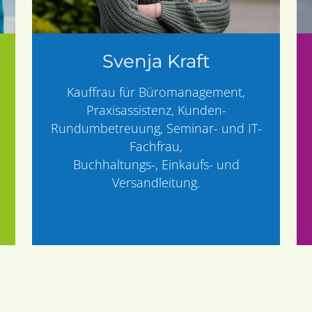
Svenja Kraft
Kauffrau für Büromanagement,
Praxisassistenz, Kunden-
Rundumbetreuung, Seminar- und IT-
Fachfrau,
Buchhaltungs-, Einkaufs- und
Versandleitung.